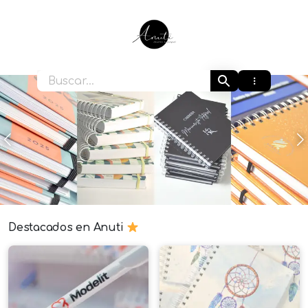
Ir
al
contenido
Anuti
Anterior
S
Destacados en Anuti