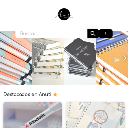
Ir
al
contenido
Anuti
Anterior
S
Destacados en Anuti