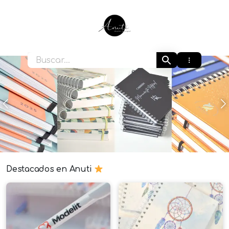
Ir
al
contenido
Anuti
Anterior
S
Destacados en Anuti