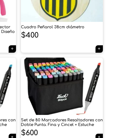
ector
Cuadro Peñarol 38cm diámetro
y Diseño
$
400
×
Tu carrito está vacío.
Agregá un producto y aparecerá acá
automáticamente.
ores con
Set de 80 Marcadores Resaltadores con
uche
Doble Punta: Fina y Cincel + Estuche
$
600