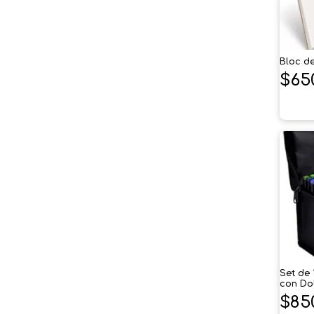
Bloc de
$
65
Set de
con Dob
$
85