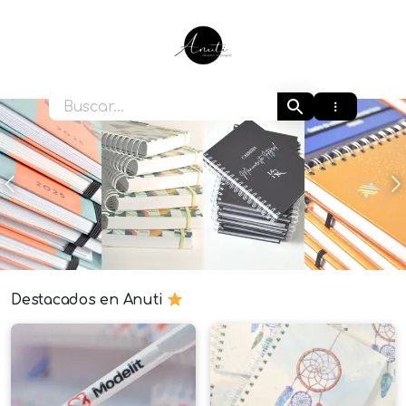
Ir
al
contenido
Anuti
Anterior
S
Destacados en Anuti