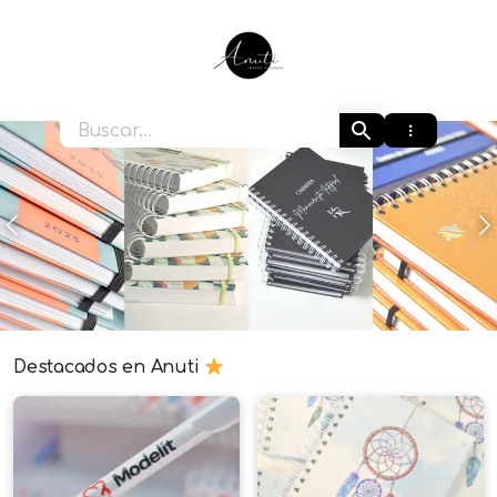
Ir
al
contenido
Anuti
Anterior
S
Destacados en Anuti