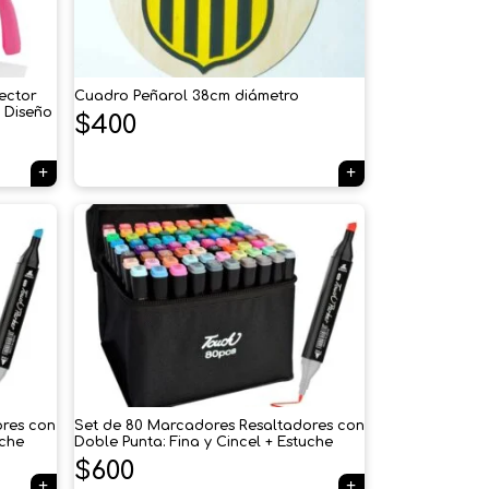
ector
Cuadro Peñarol 38cm diámetro
y Diseño
$
400
×
Tu carrito está vacío.
Agregá un producto y aparecerá acá
automáticamente.
ores con
Set de 80 Marcadores Resaltadores con
uche
Doble Punta: Fina y Cincel + Estuche
$
600