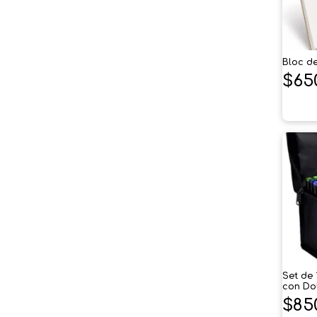
Bloc de
$
65
Set de
con Dob
$
85