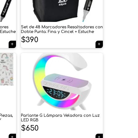
ores
Set de 48 Marcadores Resaltadores con
 Estuche
Doble Punta: Fina y Cincel + Estuche
$
390
×
Tu carrito está vacío.
Agregá un producto y aparecerá acá
automáticamente.
Piezas,
Parlante G Lámpara Veladora con Luz
Y
LED RGB
$
650