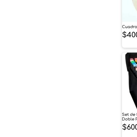
Cuadro
$
40
Set de
Doble P
$
60