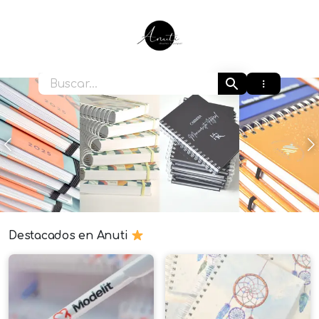
Ir
al
contenido
Anuti
Anterior
S
Destacados en Anuti